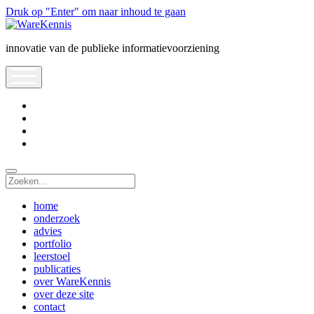
Druk op "Enter" om naar inhoud te gaan
WareKennis
innovatie van de publieke informatievoorziening
open
menu
linkedin
mastodon
orcid
researchgate
Zoeken
home
onderzoek
advies
portfolio
leerstoel
publicaties
over WareKennis
over deze site
contact