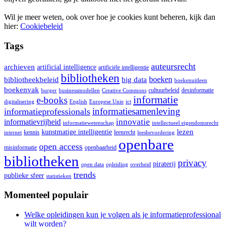
Wil je meer weten, ook over hoe je cookies kunt beheren, kijk dan
hier:
Cookiebeleid
Tags
auteursrecht
archieven
artificial intelligence
artificiële intelligentie
bibliotheken
boeken
bibliotheekbeleid
big data
boekenuitleen
boekenvak
cultuurbeleid
desinformatie
burger
businessmodellen
Creative Commons
informatie
e-books
digitalisering
English
Europese Unie
ict
informatiesamenleving
informatieprofessionals
innovatie
informatievrijheid
informatiewetenschap
intellectueel eigendomsrecht
lezen
kunstmatige intelligentie
kennis
leenrecht
internet
leesbevordering
openbare
open access
misinformatie
openbaarheid
bibliotheken
privacy
piraterij
open data
opleiding
overheid
trends
publieke sfeer
statistieken
Momenteel populair
Welke opleidingen kun je volgen als je informatieprofessional
wilt worden?