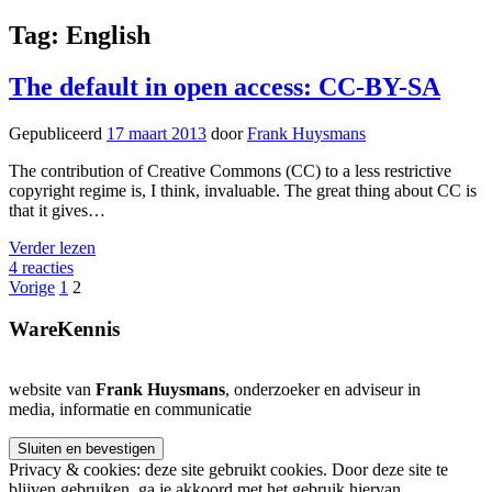
Tag:
English
The default in open access: CC-BY-SA
Gepubliceerd
17 maart 2013
door
Frank Huysmans
The contribution of Creative Commons (CC) to a less restrictive
copyright regime is, I think, invaluable. The great thing about CC is
that it gives…
The
Verder lezen
default
4 reacties
Berichten
in
Vorige
1
2
open
paginering
access:
Zijbalk
WareKennis
CC-
BY-
SA
website van
Frank Huysmans
, onderzoeker en adviseur in
media, informatie en communicatie
Privacy & cookies: deze site gebruikt cookies. Door deze site te
blijven gebruiken, ga je akkoord met het gebruik hiervan.