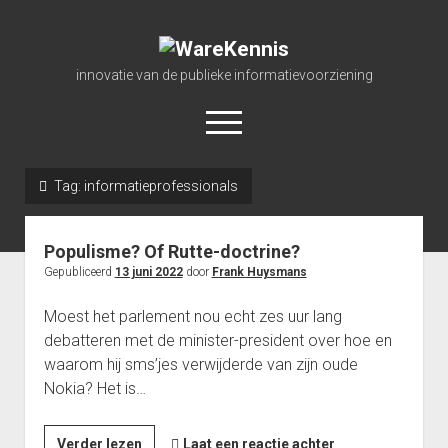
WareKennis
innovatie van de publieke informatievoorziening
open
menu
linkedin
mastodon
orcid
researchgate
Tag:
informatieprofessionals
home
Populisme? Of Rutte-doctrine?
onderzoek
Gepubliceerd
13 juni 2022
door
Frank Huysmans
advies
Moest het parlement nou echt zes uur lang
portfolio
debatteren met de minister-president over hoe en
leerstoel
waarom hij sms’jes verwijderde van zijn oude
Nokia? Het is…
publicaties
over WareKennis
Populisme?
Verder lezen
Laat een reactie achter