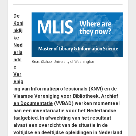
De
Koni
nklij
ke
Ned
erla
nds
Bron: iSchool University of Washington
e
Ver
enig
ing van Informatieprofessionals
(KNVI) en de
Vlaamse Vereniging voor Bibliotheek, Archief
en Documentatie
(VVBAD) werken momenteel
aan een inventarisatie voor het Nederlandse
taalgebied. In afwachting van het resultaat
alvast een overzicht van de situatie in de
voltijdse en deeltijdse opleidingen in Nederland