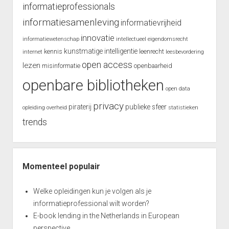
informatieprofessionals
informatiesamenleving
informatievrijheid
innovatie
informatiewetenschap
intellectueel eigendomsrecht
kunstmatige intelligentie
kennis
leenrecht
internet
leesbevordering
open access
lezen
misinformatie
openbaarheid
openbare bibliotheken
open data
privacy
piraterij
publieke sfeer
opleiding
overheid
statistieken
trends
Momenteel populair
Welke opleidingen kun je volgen als je
informatieprofessional wilt worden?
E-book lending in the Netherlands in European
perspective