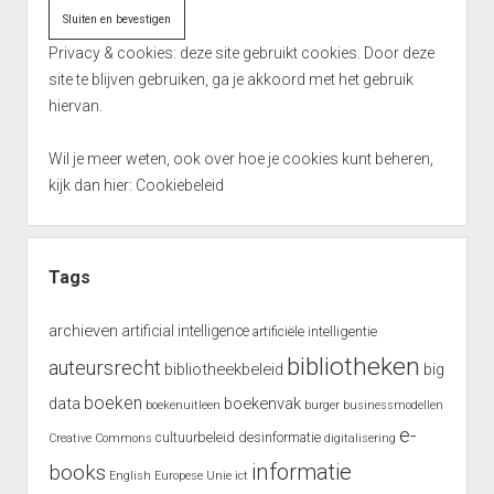
Privacy & cookies: deze site gebruikt cookies. Door deze
site te blijven gebruiken, ga je akkoord met het gebruik
hiervan.
Wil je meer weten, ook over hoe je cookies kunt beheren,
kijk dan hier:
Cookiebeleid
Tags
archieven
artificial intelligence
artificiële intelligentie
bibliotheken
auteursrecht
bibliotheekbeleid
big
boeken
data
boekenvak
boekenuitleen
burger
businessmodellen
e-
cultuurbeleid
desinformatie
Creative Commons
digitalisering
informatie
books
English
Europese Unie
ict