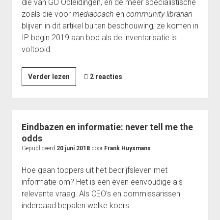
die van GO Opleidingen, en de meer specialistische
zoals die voor
mediacoach
en
community librarian
blijven in dit artikel buiten beschouwing; ze komen in
IP begin 2019 aan bod als de inventarisatie is
voltooid.
Welke
Verder lezen
2 reacties
opleidingen
kun
je
volgen
Eindbazen en informatie: never tell me the
als
odds
je
Gepubliceerd
20 juni 2018
door
Frank Huysmans
informatieprofessional
Hoe gaan toppers uit het bedrijfsleven met
wilt
informatie om? Het is een even eenvoudige als
worden?
relevante vraag. Als CEO’s en commissarissen
inderdaad bepalen welke koers…