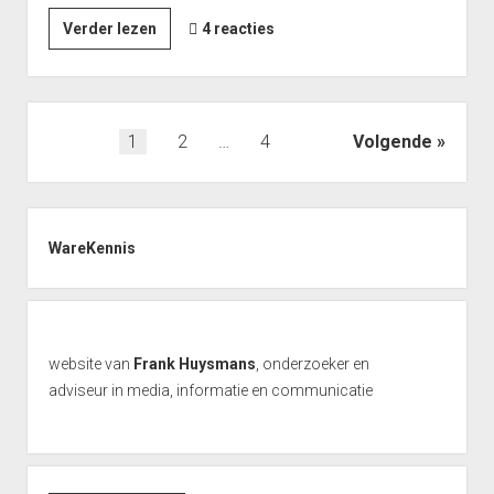
Eindbazen
Verder lezen
4 reacties
en
informatie:
never
tell
Berichten
1
2
…
4
Volgende
me
paginering
the
odds
Zijbalk
WareKennis
website van
Frank Huysmans
, onderzoeker en
adviseur in media, informatie en communicatie